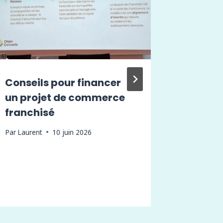
Conseils pour financer
Commen
un projet de commerce
immobi
franchisé
peut-il
l’évolu
Par
Laurent
10 juin 2026
revenus
?
Par
Lauren