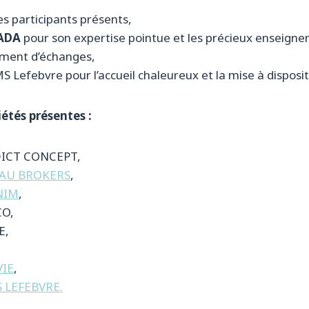
s participants présents,
YADA
pour son expertise pointue et les précieux enseigne
oment d’échanges,
S Lefebvre pour l’accueil chaleureux et la mise à disposit
iétés présentes :
ICT CONCEPT,
EAU BROKERS
,
NIM
,
O,
E,
VIE
,
 LEFEBVRE.