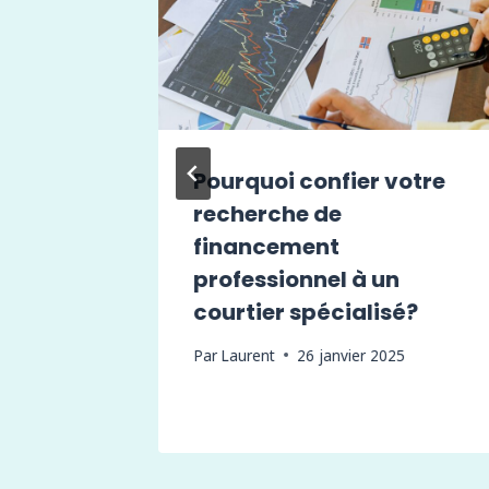
e
Pourquoi confier votre
recherche de
t de
financement
n
professionnel à un
courtier spécialisé?
Par
Laurent
26 janvier 2025