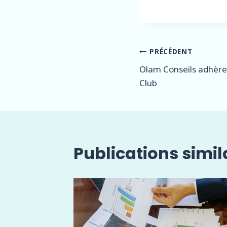
Navigatio
PRÉCÉDENT
Olam Conseils adhère
de
Club
l’article
Publications simil